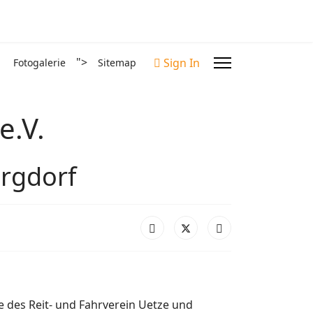
">
Sign In
Fotogalerie
Sitemap
e.V.
urgdorf
e des Reit- und Fahrverein Uetze und