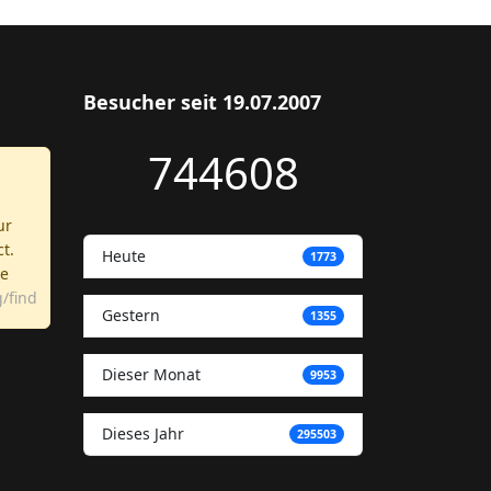
Besucher seit 19.07.2007
744608
ur
ct.
Heute
1773
re
/find
Gestern
1355
Dieser Monat
9953
Dieses Jahr
295503