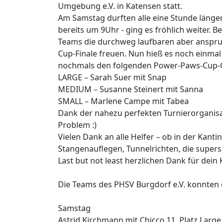
Umgebung e.V. in Katensen statt.
Am Samstag durften alle eine Stunde länger
bereits um 9Uhr - ging es fröhlich weiter. B
Teams die durchweg laufbaren aber anspruc
Cup-Finale freuen. Nun hieß es noch einma
nochmals den folgenden Power-Paws-Cup-
LARGE – Sarah Suer mit Snap
MEDIUM – Susanne Steinert mit Sanna
SMALL – Marlene Campe mit Tabea
Dank der nahezu perfekten Turnierorganisat
Problem :)
Vielen Dank an alle Helfer – ob in der Kan
Stangenauflegen, Tunnelrichten, die supersc
Last but not least herzlichen Dank für dei
Die Teams des PHSV Burgdorf e.V. konnten e
Samstag
Astrid Kirchmann mit Chicco 11. Platz Large