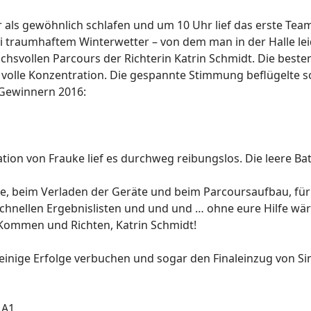
 als gewöhnlich schlafen und um 10 Uhr lief das erste Tea
ei traumhaftem Winterwetter – von dem man in der Halle leid
hsvollen Parcours der Richterin Katrin Schmidt. Die beste
l volle Konzentration. Die gespannte Stimmung beflügelte 
Gewinnern 2016:
ion von Frauke lief es durchweg reibungslos. Die leere Ba
tine, beim Verladen der Geräte und beim Parcoursaufbau, fü
hnellen Ergebnislisten und und und … ohne eure Hilfe wäre 
n Kommen und Richten, Katrin Schmidt!
inige Erfolge verbuchen und sogar den Finaleinzug von Sina
 A1