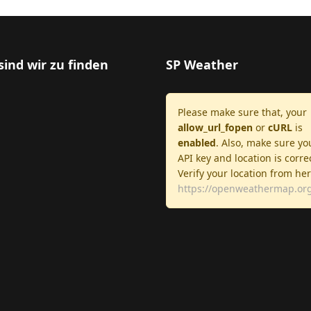
sind wir zu finden
SP Weather
Please make sure that, your
allow_url_fopen
or
cURL
is
enabled
. Also, make sure yo
API key and location is corre
Verify your location from he
https://openweathermap.org