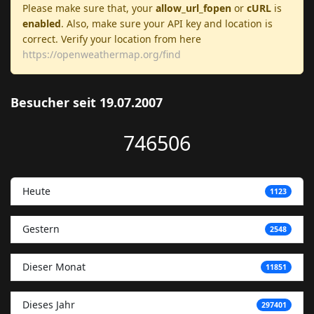
Please make sure that, your
allow_url_fopen
or
cURL
is
enabled
. Also, make sure your API key and location is
correct. Verify your location from here
https://openweathermap.org/find
Besucher seit 19.07.2007
746506
Heute
1123
Gestern
2548
Dieser Monat
11851
Dieses Jahr
297401