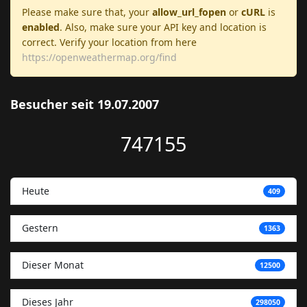
Please make sure that, your
allow_url_fopen
or
cURL
is
enabled
. Also, make sure your API key and location is
correct. Verify your location from here
https://openweathermap.org/find
Besucher seit 19.07.2007
747155
Heute
409
Gestern
1363
Dieser Monat
12500
Dieses Jahr
298050