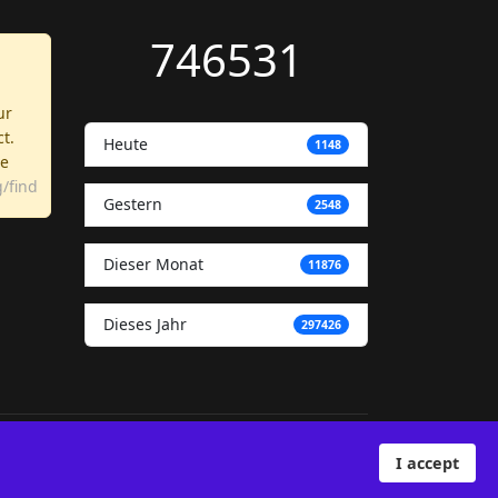
746531
ur
ct.
Heute
1148
re
/find
Gestern
2548
Dieser Monat
11876
Dieses Jahr
297426
I accept