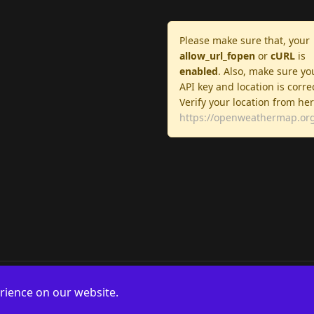
Please make sure that, your
allow_url_fopen
or
cURL
is
enabled
. Also, make sure yo
API key and location is corre
Verify your location from he
https://openweathermap.org
rience on our website.