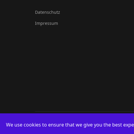
Datenschutz
Impressum
© 2026 PHSV Burgdorf. Designed By FBR
We use cookies to ensure that we give you the best expe