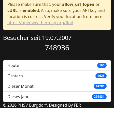
Please make sure that, your
allow_url_fopen
or
cURL
is
enabled
. Also, make sure your API key and
location is correct. Verify your location from here
https://openweathermap.org/find
Besucher seit 19.07.2007
748936
Heute
165
Gestern
2025
Dieser Monat
14281
Dieses Jahr
299831
© 2026 PHSV Burgdorf. Designed By FBR