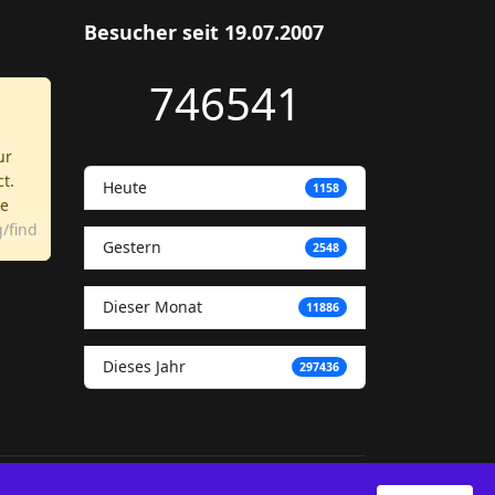
Besucher seit 19.07.2007
746541
ur
ct.
Heute
1158
re
/find
Gestern
2548
Dieser Monat
11886
Dieses Jahr
297436