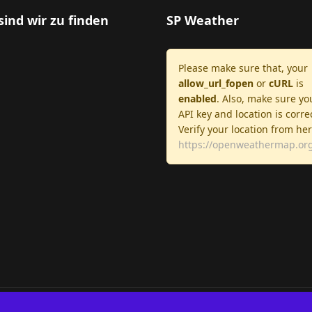
sind wir zu finden
SP Weather
Please make sure that, your
allow_url_fopen
or
cURL
is
enabled
. Also, make sure yo
API key and location is corre
Verify your location from he
https://openweathermap.org