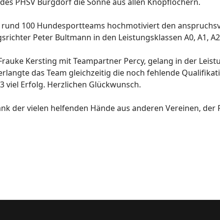
r des PHSV Burgdorf die Sonne aus allen Knopflöchern.
h rund 100 Hundesportteams hochmotiviert den anspruchsvo
richter Peter Bultmann in den Leistungsklassen A0, A1, A2
Frauke Kersting mit Teampartner Percy, gelang in der Leist
erlangte das Team gleichzeitig die noch fehlende Qualifikati
3 viel Erfolg. Herzlichen Glückwunsch.
dank der vielen helfenden Hände aus anderen Vereinen, der