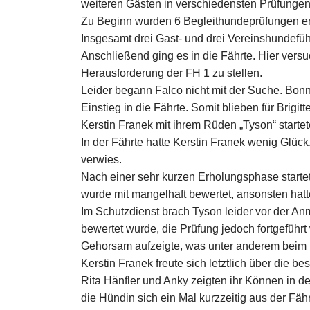
weiteren Gästen in verschiedensten Prüfungen
Zu Beginn wurden 6 Begleithundeprüfungen erf
Insgesamt drei Gast- und drei Vereinshundeführe
Anschließend ging es in die Fährte. Hier versu
Herausforderung der FH 1 zu stellen.
Leider begann Falco nicht mit der Suche. Bon
Einstieg in die Fährte. Somit blieben für Brigi
Kerstin Franek mit ihrem Rüden „Tyson“ startete
In der Fährte hatte Kerstin Franek wenig Glück
verwies.
Nach einer sehr kurzen Erholungsphase starte
wurde mit mangelhaft bewertet, ansonsten hatt
Im Schutzdienst brach Tyson leider vor der An
bewertet wurde, die Prüfung jedoch fortgeführt
Gehorsam aufzeigte, was unter anderem beim Se
Kerstin Franek freute sich letztlich über die 
Rita Hänfler und Anky zeigten ihr Können in d
die Hündin sich ein Mal kurzzeitig aus der Fäh