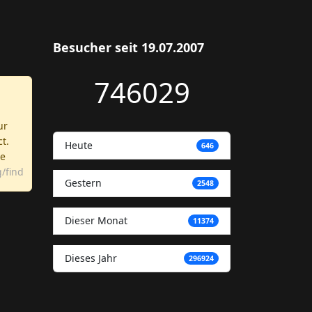
Besucher seit 19.07.2007
746029
ur
ct.
Heute
646
re
/find
Gestern
2548
Dieser Monat
11374
Dieses Jahr
296924