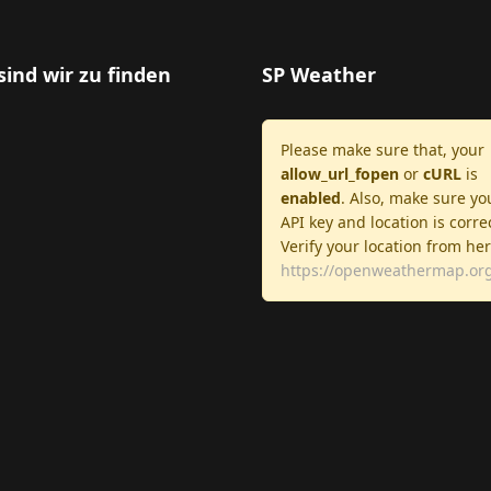
sind wir zu finden
SP Weather
Please make sure that, your
allow_url_fopen
or
cURL
is
enabled
. Also, make sure yo
API key and location is corre
Verify your location from he
https://openweathermap.org