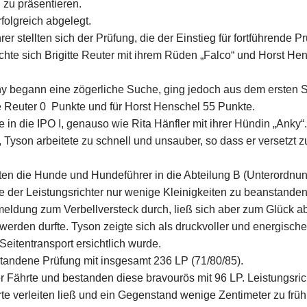
 zu präsentieren.
olgreich abgelegt.
r stellten sich der Prüfung, die der Einstieg für fortführende P
chte sich Brigitte Reuter mit ihrem Rüden „Falco“ und Horst He
ny begann eine zögerliche Suche, ging jedoch aus dem ersten
tte Reuter 0 Punkte und für Horst Henschel 55 Punkte.
 in die IPO I, genauso wie Rita Hänfler mit ihrer Hündin „Anky“.
, Tyson arbeitete zu schnell und unsauber, so dass er versetzt
ten die Hunde und Hundeführer in die Abteilung B (Unterordnun
e der Leistungsrichter nur wenige Kleinigkeiten zu beanstanden
meldung zum Verbellversteck durch, ließ sich aber zum Glück a
 werden durfte. Tyson zeigte sich als druckvoller und energisch
itentransport ersichtlich wurde.
bestandene Prüfung mit insgesamt 236 LP (71/80/85).
er Fährte und bestanden diese bravourös mit 96 LP. Leistungsric
rte verleiten ließ und ein Gegenstand wenige Zentimeter zu früh